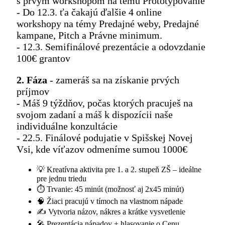
s prvým workshopom na tému Prototypovanie
- Do 12.3. ťa čakajú ďalšie 4 online
workshopy na témy Predajné weby, Predajné
kampane, Pitch a Právne minimum.
- 12.3. Semifinálové prezentácie a odovzdanie
100€ grantov
2. Fáza
- zameráš sa na získanie prvých
príjmov
- Máš 9 týždňov, počas ktorých pracuješ na
svojom zadaní a máš k dispozícii naše
individuálne konzultácie
- 22.5. Finálové podujatie v Spišskej Novej
Vsi, kde víťazov odmeníme sumou 1000€
💡 Kreatívna aktivita pre 1. a 2. stupeň ZŠ – ideálne
pre jednu triedu
⏱ Trvanie: 45 minút (možnosť aj 2x45 minút)
🧠 Žiaci pracujú v tímoch na vlastnom nápade
✍️ Vytvoria názov, nákres a krátke vysvetlenie
🎤 Prezentácia nápadov + hlasovanie o Cenu