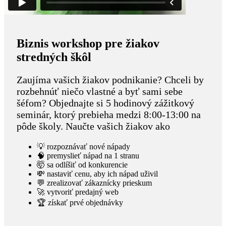
Biznis workshop pre žiakov
stredných škôl
Zaujíma vašich žiakov podnikanie? Chceli by
rozbehnúť niečo vlastné a byť sami sebe
šéfom? Objednajte si 5 hodinový zážitkový
seminár, ktorý prebieha medzi 8:00-13:00 na
pôde školy. Naučte vašich žiakov ako
💡 rozpoznávať nové nápady
🧠 premyslieť nápad na 1 stranu
🤯 sa odlíšiť od konkurencie
💸 nastaviť cenu, aby ich nápad uživil
💬 zrealizovať zákaznícky prieskum
🚀 vytvoriť predajný web
🏆 získať prvé objednávky