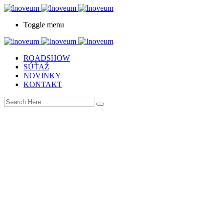
Toggle menu
ROADSHOW
SÚŤAŽ
NOVINKY
KONTAKT
Rozbehni svoj nápad a vyhraj 1000€
Nauč sa podnikať a získaj prvých zákazníkov