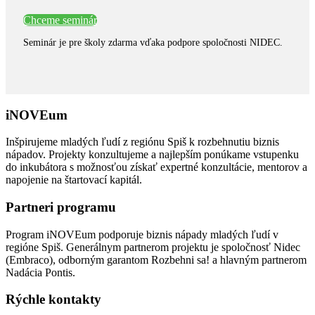
Chceme seminár
Seminár je pre školy zdarma vďaka podpore spoločnosti NIDEC.
iNOVEum
Inšpirujeme mladých ľudí z regiónu Spiš k rozbehnutiu biznis
nápadov. Projekty konzultujeme a najlepším ponúkame vstupenku
do inkubátora s možnosťou získať expertné konzultácie, mentorov a
napojenie na štartovací kapitál.
Partneri programu
Program iNOVEum podporuje biznis nápady mladých ľudí v
regióne Spiš. Generálnym partnerom projektu je spoločnosť Nidec
(Embraco), odborným garantom Rozbehni sa! a hlavným partnerom
Nadácia Pontis.
Rýchle kontakty