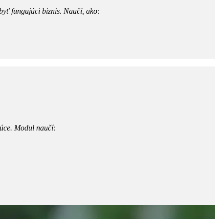
yť fungujúci biznis. Naučí, ako:
júce. Modul naučí: