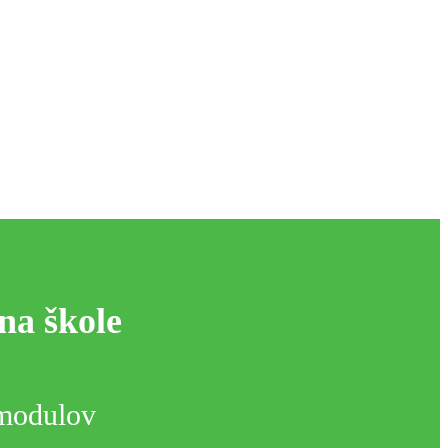
na škole
 modulov