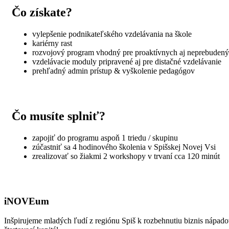
Čo získate?
vylepšenie podnikateľského vzdelávania na škole
kariérny rast
rozvojový program vhodný pre proaktívnych aj neprebuden
vzdelávacie moduly pripravené aj pre distačné vzdelávanie
prehľadný admin prístup & vyškolenie pedagógov
Čo musíte splniť?
zapojiť do programu aspoň 1 triedu / skupinu
zúčastniť sa 4 hodinového školenia v Spišskej Novej Vsi
zrealizovať so žiakmi 2 workshopy v trvaní cca 120 minút
iNOVEum
Inšpirujeme mladých ľudí z regiónu Spiš k rozbehnutiu biznis nápad