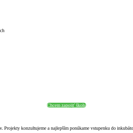
ých
Chcem zapojiť školu
ov. Projekty konzultujeme a najlepším ponúkame vstupenku do inkubáto