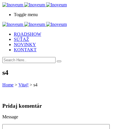
Toggle menu
ROADSHOW
SÚŤAŽ
NOVINKY
KONTAKT
s4
Home
>
Vitaj!
>
s4
Pridaj komentár
Message