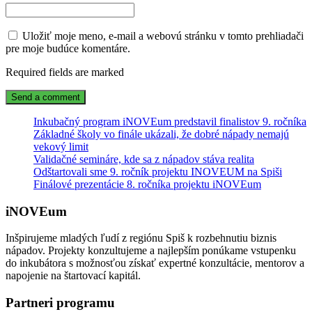
Uložiť moje meno, e-mail a webovú stránku v tomto prehliadači
pre moje budúce komentáre.
Required fields are marked
Inkubačný program iNOVEum predstavil finalistov 9. ročníka
Základné školy vo finále ukázali, že dobré nápady nemajú
vekový limit
Validačné semináre, kde sa z nápadov stáva realita
Odštartovali sme 9. ročník projektu INOVEUM na Spiši
Finálové prezentácie 8. ročníka projektu iNOVEum
iNOVEum
Inšpirujeme mladých ľudí z regiónu Spiš k rozbehnutiu biznis
nápadov. Projekty konzultujeme a najlepším ponúkame vstupenku
do inkubátora s možnosťou získať expertné konzultácie, mentorov a
napojenie na štartovací kapitál.
Partneri programu