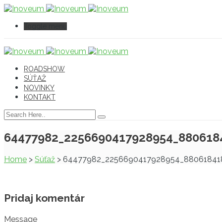
Toggle menu
ROADSHOW
SÚŤAŽ
NOVINKY
KONTAKT
64477982_2256690417928954_8806184
Home
>
Súťaž
>
64477982_2256690417928954_880618418
Pridaj komentár
Message