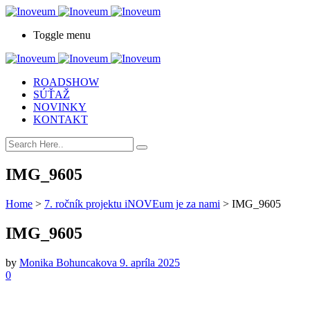
Toggle menu
ROADSHOW
SÚŤAŽ
NOVINKY
KONTAKT
IMG_9605
Home
>
7. ročník projektu iNOVEum je za nami
>
IMG_9605
IMG_9605
by
Monika Bohuncakova
9. apríla 2025
0