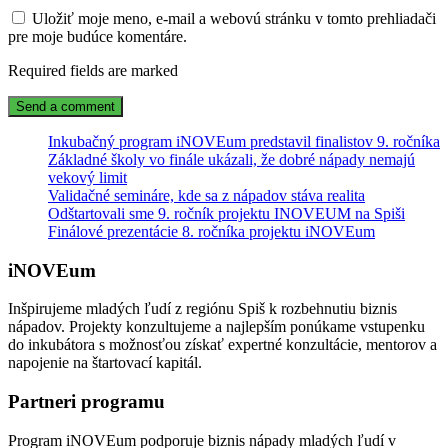
Uložiť moje meno, e-mail a webovú stránku v tomto prehliadači
pre moje budúce komentáre.
Required fields are marked
Inkubačný program iNOVEum predstavil finalistov 9. ročníka
Základné školy vo finále ukázali, že dobré nápady nemajú
vekový limit
Validačné semináre, kde sa z nápadov stáva realita
Odštartovali sme 9. ročník projektu INOVEUM na Spiši
Finálové prezentácie 8. ročníka projektu iNOVEum
iNOVEum
Inšpirujeme mladých ľudí z regiónu Spiš k rozbehnutiu biznis
nápadov. Projekty konzultujeme a najlepším ponúkame vstupenku
do inkubátora s možnosťou získať expertné konzultácie, mentorov a
napojenie na štartovací kapitál.
Partneri programu
Program iNOVEum podporuje biznis nápady mladých ľudí v