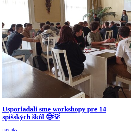
Usporiadali sme workshopy pre 14
spišských škôl 🤓💡
novinky