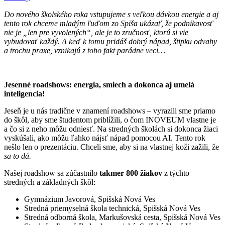
Do nového školského roka vstupujeme s veľkou dávkou energie a aj
tento rok chceme mladým ľuďom zo Spiša ukázať, že podnikavosť
nie je „len pre vyvolených“, ale je to zručnosť, ktorú si vie
vybudovať každý. A keď k tomu pridáš dobrý nápad, štipku odvahy
a trochu praxe, vznikajú z toho fakt parádne veci…
Jesenné roadshows: energia, smiech a dokonca aj umelá
inteligencia!
Jeseň je u nás tradične v znamení roadshows – vyrazili sme priamo
do škôl, aby sme študentom priblížili, o čom INOVEUM vlastne je
a čo si z neho môžu odniesť. Na stredných školách si dokonca žiaci
vyskúšali, ako môžu ľahko nájsť nápad pomocou AI. Tento rok
nešlo len o prezentáciu. Chceli sme, aby si na vlastnej koži zažili, že
sa to dá.
Našej roadshow sa zúčastnilo
takmer 800 žiakov
z týchto
stredných a základných škôl:
Gymnázium Javorová, Spišská Nová Ves
Stredná priemyselná škola technická, Spišská Nová Ves
Stredná odborná škola, Markušovská cesta, Spišská Nová Ves