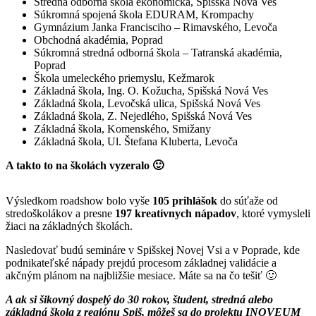
Stredná odborná škola ekonomická, Spišská Nová Ves
Súkromná spojená škola EDURAM, Krompachy
Gymnázium Janka Francisciho – Rimavského, Levoča
Obchodná akadémia, Poprad
Súkromná stredná odborná škola – Tatranská akadémia,
Poprad
Škola umeleckého priemyslu, Kežmarok
Základná škola, Ing. O. Kožucha, Spišská Nová Ves
Základná škola, Levočská ulica, Spišská Nová Ves
Základná škola, Z. Nejedlého, Spišská Nová Ves
Základná škola, Komenského, Smižany
Základná škola, Ul. Štefana Kluberta, Levoča
A takto to na školách vyzeralo 🙂
Výsledkom roadshow bolo vyše
105 prihlášok
do súťaže od
stredoškolákov a presne
197 kreatívnych nápadov
, ktoré vymysleli
žiaci na základných školách.
Nasledovať budú semináre v Spišskej Novej Vsi a v Poprade, kde
podnikateľské nápady prejdú procesom základnej validácie a
akčným plánom na najbližšie mesiace. Máte sa na čo tešiť 🙂
A ak si šikovný dospelý do 30 rokov, študent, stredná alebo
základná škola z regiónu Spiš, môžeš sa do projektu INOVEUM