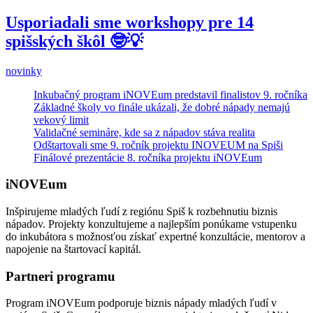
Usporiadali sme workshopy pre 14
spišských škôl 🤓💡
novinky
Inkubačný program iNOVEum predstavil finalistov 9. ročníka
Základné školy vo finále ukázali, že dobré nápady nemajú
vekový limit
Validačné semináre, kde sa z nápadov stáva realita
Odštartovali sme 9. ročník projektu INOVEUM na Spiši
Finálové prezentácie 8. ročníka projektu iNOVEum
iNOVEum
Inšpirujeme mladých ľudí z regiónu Spiš k rozbehnutiu biznis
nápadov. Projekty konzultujeme a najlepším ponúkame vstupenku
do inkubátora s možnosťou získať expertné konzultácie, mentorov a
napojenie na štartovací kapitál.
Partneri programu
Program iNOVEum podporuje biznis nápady mladých ľudí v