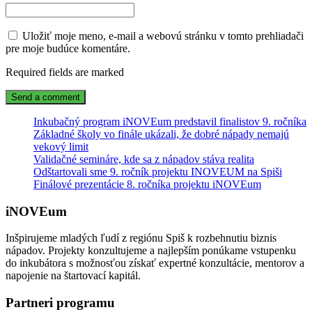
Uložiť moje meno, e-mail a webovú stránku v tomto prehliadači
pre moje budúce komentáre.
Required fields are marked
Inkubačný program iNOVEum predstavil finalistov 9. ročníka
Základné školy vo finále ukázali, že dobré nápady nemajú
vekový limit
Validačné semináre, kde sa z nápadov stáva realita
Odštartovali sme 9. ročník projektu INOVEUM na Spiši
Finálové prezentácie 8. ročníka projektu iNOVEum
iNOVEum
Inšpirujeme mladých ľudí z regiónu Spiš k rozbehnutiu biznis
nápadov. Projekty konzultujeme a najlepším ponúkame vstupenku
do inkubátora s možnosťou získať expertné konzultácie, mentorov a
napojenie na štartovací kapitál.
Partneri programu