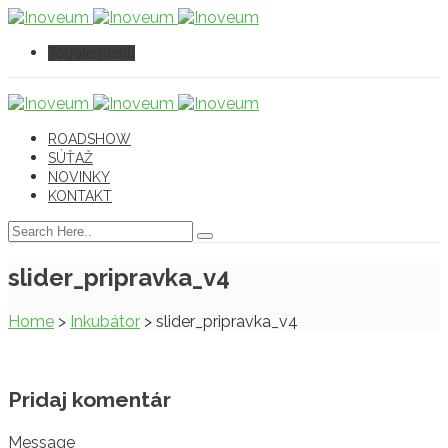
Toggle menu
ROADSHOW
SÚŤAŽ
NOVINKY
KONTAKT
slider_pripravka_v4
Home
>
Inkubátor
>
slider_pripravka_v4
Pridaj komentár
Message