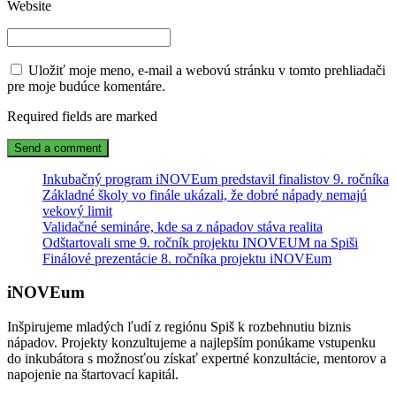
Website
Uložiť moje meno, e-mail a webovú stránku v tomto prehliadači
pre moje budúce komentáre.
Required fields are marked
Inkubačný program iNOVEum predstavil finalistov 9. ročníka
Základné školy vo finále ukázali, že dobré nápady nemajú
vekový limit
Validačné semináre, kde sa z nápadov stáva realita
Odštartovali sme 9. ročník projektu INOVEUM na Spiši
Finálové prezentácie 8. ročníka projektu iNOVEum
iNOVEum
Inšpirujeme mladých ľudí z regiónu Spiš k rozbehnutiu biznis
nápadov. Projekty konzultujeme a najlepším ponúkame vstupenku
do inkubátora s možnosťou získať expertné konzultácie, mentorov a
napojenie na štartovací kapitál.