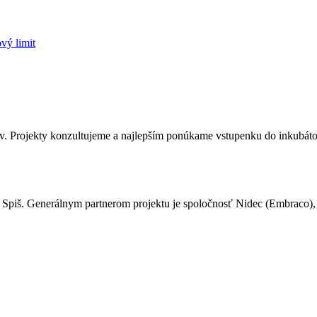
vý limit
ov. Projekty konzultujeme a najlepším ponúkame vstupenku do inkubáto
Spiš. Generálnym partnerom projektu je spoločnosť Nidec (Embraco)