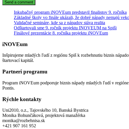
Inkubačný program iNOVEum predstavil finalistov 9. ročníka
Základné školy vo finále ukázali, že dobré nápady nemajú veko
Validačné semináre, kde sa z nápadov stáva realita
Odštartovali sme 9. ročník projektu INOVEUM na Spiši
Finálové prezentácie 8. ročníka projektu iNOVEum
iNOVEum
Inšpirujeme mladých ľudí z regiónu Spiš k rozbehnutiu biznis nápad
štartovací kapitál.
Partneri programu
Program iNOVEum podporuje biznis nápady mladých ľudí v regióne 
Pontis.
Rýchle kontakty
Uni2010, o.z., Tajovského 10, Banská Bystrica
Monika Bohunčáková, projektová manažérka
monika@rozbehnisa.sk
+421 907 161 952