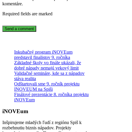
komentáre.
Required fields are marked
Inkubačný program iNOVEum
predstavil finalistov 9. ročníka
Základné školy vo finále ukázali, že
dobré nápady nemajú vekový limit
Validačné semináre, kde sa z nápadov
stáva realita
Odštartovali sme 9. ročník projektu
INOVEUM na Spiši
Finálové prezentácie 8. ročníka projektu
iNOVEum
iNOVEum
Inšpirujeme mladých ľudí z regiónu Spiš k
rozbehnutiu biznis nápadov. Projekty