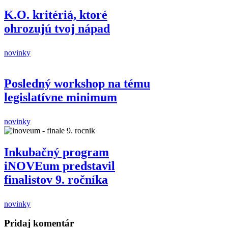
K.O. kritériá, ktoré
ohrozujú tvoj nápad
novinky
Posledný workshop na tému
legislatívne minimum
novinky
Inkubačný program
iNOVEum predstavil
finalistov 9. ročníka
novinky
Pridaj komentár