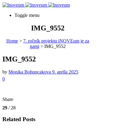
Toggle menu
IMG_9552
Home
>
7. ročník projektu iNOVEum je za
nami
>
IMG_9552
IMG_9552
by
Monika Bohuncakova
9. apríla 2025
0
Share
29
/ 28
Related Posts