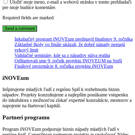
Uložiť moje meno, e-mail a webovú stránku v tomto prehliadači
pre moje budúce komentáre.
Required fields are marked
Inkubačný program iNOVEum predstavil finalistov 9. ročníka
Základné školy vo finále ukázali, že dobré nápady nemajú
vekový limit
Validačné semináre, kde sa z nápadov stáva realita
Odštartovali sme 9. ročník projektu INOVEUM na Spiši
Finálové prezentácie 8. ročníka projektu iNOVEum
iNOVEum
Inšpirujeme mladých ľudí z regiónu Spiš k rozbehnutiu biznis
nápadov. Projekty konzultujeme a najlepším ponúkame vstupenku
do inkubátora s možnosťou získať expertné konzultácie, mentorov a
napojenie na štartovací kapitál.
Partneri programu
Program iNOVEum podporuje biznis nápady mladých ľudí v
regióne Spiš. Generálnym partnerom projektu je spoločnosť Nidec