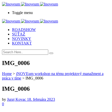
Toggle menu
ROADSHOW
SÚŤAŽ
NOVINKY
KONTAKT
IMG_0006
Home
>
iNOVEum workshop na tému projektový manažment a
práca v tíme
>
IMG_0006
IMG_0006
by
Juraj Kovac
18. februára 2023
0