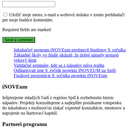
Uložiť moje meno, e-mail a webovú stránku v tomto prehliadači
pre moje budúce komentáre.
Required fields are marked
Inkubačný program iNOVEum predstavil finalistov 9. ročníka
Základné školy vo finále ukázali, že dobré nápady nemajú
vekový limit
Validačné semináre, kde sa z nápadov stáva realita
Odštartovali sme 9. ročník projektu INOVEUM na Spiši
Finálové prezentácie 8. ročníka projektu iNOVEum
iNOVEum
Inšpirujeme mladých ľudí z regiónu Spiš k rozbehnutiu biznis
nápadov. Projekty konzultujeme a najlepším ponúkame vstupenku
do inkubátora s možnosťou získať expertné konzultácie, mentorov a
napojenie na štartovací kapitál.
Partneri programu