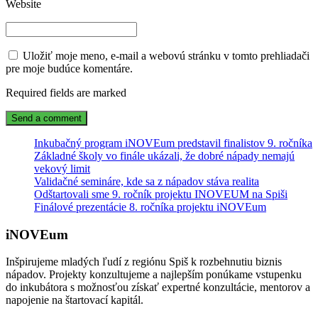
Website
Uložiť moje meno, e-mail a webovú stránku v tomto prehliadači
pre moje budúce komentáre.
Required fields are marked
Inkubačný program iNOVEum predstavil finalistov 9. ročníka
Základné školy vo finále ukázali, že dobré nápady nemajú
vekový limit
Validačné semináre, kde sa z nápadov stáva realita
Odštartovali sme 9. ročník projektu INOVEUM na Spiši
Finálové prezentácie 8. ročníka projektu iNOVEum
iNOVEum
Inšpirujeme mladých ľudí z regiónu Spiš k rozbehnutiu biznis
nápadov. Projekty konzultujeme a najlepším ponúkame vstupenku
do inkubátora s možnosťou získať expertné konzultácie, mentorov a
napojenie na štartovací kapitál.