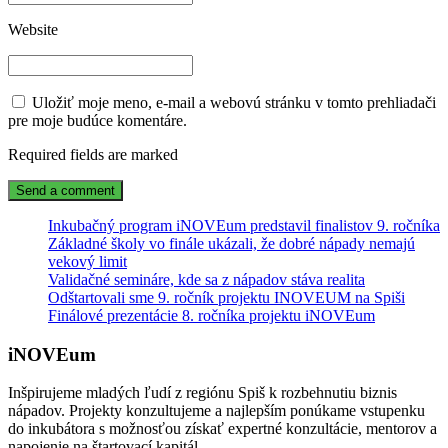
Website
Uložiť moje meno, e-mail a webovú stránku v tomto prehliadači
pre moje budúce komentáre.
Required fields are marked
Inkubačný program iNOVEum predstavil finalistov 9. ročníka
Základné školy vo finále ukázali, že dobré nápady nemajú
vekový limit
Validačné semináre, kde sa z nápadov stáva realita
Odštartovali sme 9. ročník projektu INOVEUM na Spiši
Finálové prezentácie 8. ročníka projektu iNOVEum
iNOVEum
Inšpirujeme mladých ľudí z regiónu Spiš k rozbehnutiu biznis
nápadov. Projekty konzultujeme a najlepším ponúkame vstupenku
do inkubátora s možnosťou získať expertné konzultácie, mentorov a
napojenie na štartovací kapitál.