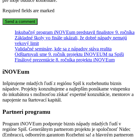
pre moje budúce komentáre.
Required fields are marked
Inkubačný program iNOVEum predstavil finalistov 9. ročníka
Základné školy vo finále ukázali, že dobré nápady nemajú
vekový limit
Validačné semináre, kde sa z nápadov stáva realita
Odštartovali sme 9. ročník projektu INOVEUM na Spiši
Finálové prezentácie 8. ročníka projektu iNOVEum
iNOVEum
Inšpirujeme mladých ľudí z regiónu Spiš k rozbehnutiu biznis
nápadov. Projekty konzultujeme a najlepším ponúkame vstupenku
do inkubátora s možnosťou získať expertné konzultácie, mentorov a
napojenie na štartovací kapitál.
Partneri programu
Program iNOVEum podporuje biznis nápady mladých ľudí v
regióne Spiš. Generálnym partnerom projektu je spoločnosť Nidec
(Embraco), odborným garantom Rozbehni sa! a hlavným partnerom