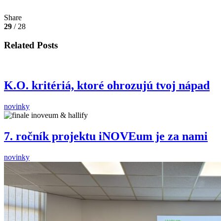
Share
29
/ 28
Related Posts
K.O. kritériá, ktoré ohrozujú tvoj nápad
novinky
7. ročník projektu iNOVEum je za nami
novinky