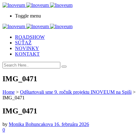
Toggle menu
ROADSHOW
SÚŤAŽ
NOVINKY
KONTAKT
IMG_0471
Home
>
Odštartovali sme 9. ročník projektu INOVEUM na Spiši
>
IMG_0471
IMG_0471
by
Monika Bohuncakova
16. februára 2026
0