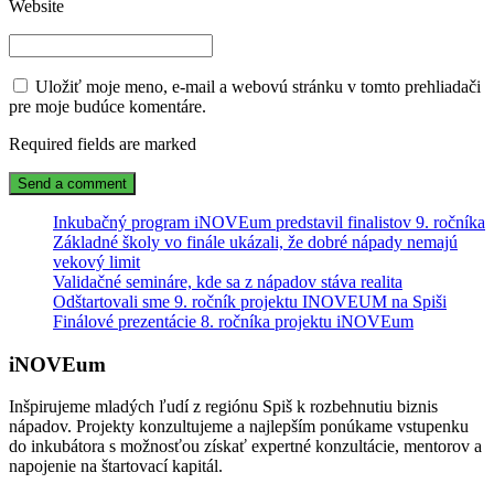
Website
Uložiť moje meno, e-mail a webovú stránku v tomto prehliadači
pre moje budúce komentáre.
Required fields are marked
Inkubačný program iNOVEum predstavil finalistov 9. ročníka
Základné školy vo finále ukázali, že dobré nápady nemajú
vekový limit
Validačné semináre, kde sa z nápadov stáva realita
Odštartovali sme 9. ročník projektu INOVEUM na Spiši
Finálové prezentácie 8. ročníka projektu iNOVEum
iNOVEum
Inšpirujeme mladých ľudí z regiónu Spiš k rozbehnutiu biznis
nápadov. Projekty konzultujeme a najlepším ponúkame vstupenku
do inkubátora s možnosťou získať expertné konzultácie, mentorov a
napojenie na štartovací kapitál.