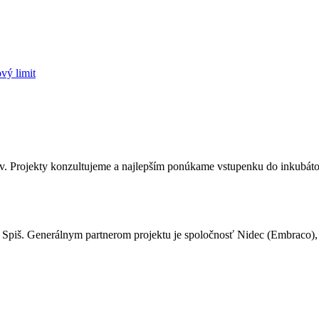
vý limit
ov. Projekty konzultujeme a najlepším ponúkame vstupenku do inkubáto
Spiš. Generálnym partnerom projektu je spoločnosť Nidec (Embraco)