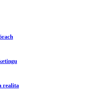
fórach
ketingu
 realita