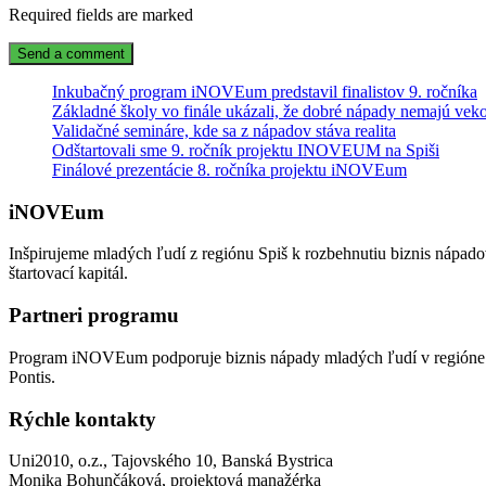
Required fields are marked
Inkubačný program iNOVEum predstavil finalistov 9. ročníka
Základné školy vo finále ukázali, že dobré nápady nemajú veko
Validačné semináre, kde sa z nápadov stáva realita
Odštartovali sme 9. ročník projektu INOVEUM na Spiši
Finálové prezentácie 8. ročníka projektu iNOVEum
iNOVEum
Inšpirujeme mladých ľudí z regiónu Spiš k rozbehnutiu biznis nápad
štartovací kapitál.
Partneri programu
Program iNOVEum podporuje biznis nápady mladých ľudí v regióne 
Pontis.
Rýchle kontakty
Uni2010, o.z., Tajovského 10, Banská Bystrica
Monika Bohunčáková, projektová manažérka