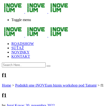
Toggle menu
ROADSHOW
SÚŤAŽ
NOVINKY
KONTAKT
f1
Home
>
Podnikli sme iNOVEum biznis workshop pod Tatrami
>
f1
f1
by
Juraj Kovac
20. novembra 2022