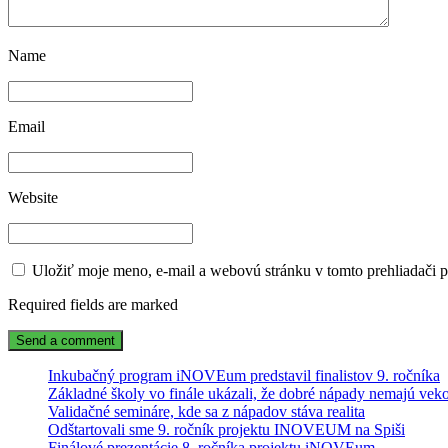
Name
Email
Website
Uložiť moje meno, e-mail a webovú stránku v tomto prehliadači 
Required fields are marked
Inkubačný program iNOVEum predstavil finalistov 9. ročníka
Základné školy vo finále ukázali, že dobré nápady nemajú veko
Validačné semináre, kde sa z nápadov stáva realita
Odštartovali sme 9. ročník projektu INOVEUM na Spiši
Finálové prezentácie 8. ročníka projektu iNOVEum