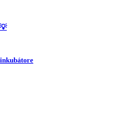
💡
 inkubátore