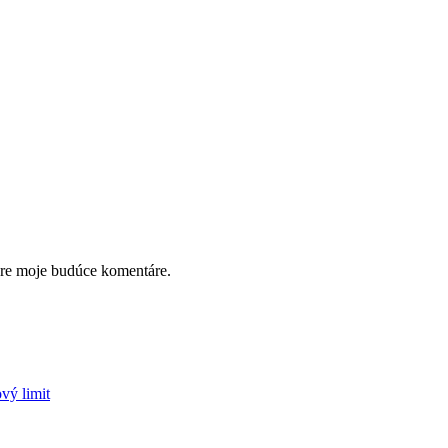
pre moje budúce komentáre.
vý limit