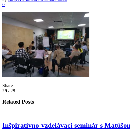
0
Share
29
/ 28
Related Posts
Inšpiratívno-vzdelávací seminár s Matúš