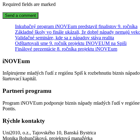
Required fields are marked
Inkubačný program iNOVEum predstavil finalistov 9. ročníka
Základné školy vo finále ukázali, že dobré nápady nemajú veko
Validačné semináre, kde sa z nápadov stáva realita
Odštartovali sme 9. ročník projektu INOVEUM na Spiši
Finálové prezentácie 8. ročníka projektu iNOVEum
iNOVEum
Inšpirujeme mladých ľudí z regiónu Spiš k rozbehnutiu biznis nápad
štartovací kapitál.
Partneri programu
Program iNOVEum podporuje biznis nápady mladých ľudí v regióne 
Pontis.
Rýchle kontakty
Uni2010, o.z., Tajovského 10, Banská Bystrica
Monika Bohunčáková, projektová manažérka