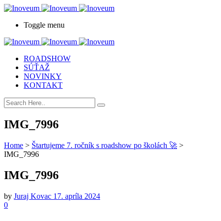
Toggle menu
ROADSHOW
SÚŤAŽ
NOVINKY
KONTAKT
IMG_7996
Home
>
Štartujeme 7. ročník s roadshow po školách 🚀
>
IMG_7996
IMG_7996
by
Juraj Kovac
17. apríla 2024
0