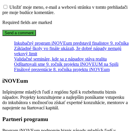
Uložiť moje meno, e-mail a webovú stránku v tomto prehliadači
pre moje budúce komentáre.
Required fields are marked
Inkubačný program iNOVEum predstavil finalistov 9. ročníka
Základné školy vo finále ukázali, že dobré nápady nemajú
vekový limit
Validačné semináre, kde sa z nápadov stáva realita
Odštartovali sme 9. ročník projektu INOVEUM na Spiši
Finálové prezentácie 8. ročníka projektu iNOVEum
iNOVEum
Inšpirujeme mladých ľudí z regiónu Spiš k rozbehnutiu biznis
nápadov. Projekty konzultujeme a najlepším ponúkame vstupenku
do inkubátora s možnosťou získať expertné konzultácie, mentorov a
napojenie na štartovací kapitál.
Partneri programu
Program iNOVEum podporuje biznis nápady mladých ľudí v