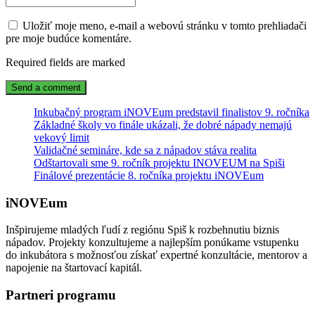
Uložiť moje meno, e-mail a webovú stránku v tomto prehliadači
pre moje budúce komentáre.
Required fields are marked
Inkubačný program iNOVEum predstavil finalistov 9. ročníka
Základné školy vo finále ukázali, že dobré nápady nemajú
vekový limit
Validačné semináre, kde sa z nápadov stáva realita
Odštartovali sme 9. ročník projektu INOVEUM na Spiši
Finálové prezentácie 8. ročníka projektu iNOVEum
iNOVEum
Inšpirujeme mladých ľudí z regiónu Spiš k rozbehnutiu biznis
nápadov. Projekty konzultujeme a najlepším ponúkame vstupenku
do inkubátora s možnosťou získať expertné konzultácie, mentorov a
napojenie na štartovací kapitál.
Partneri programu