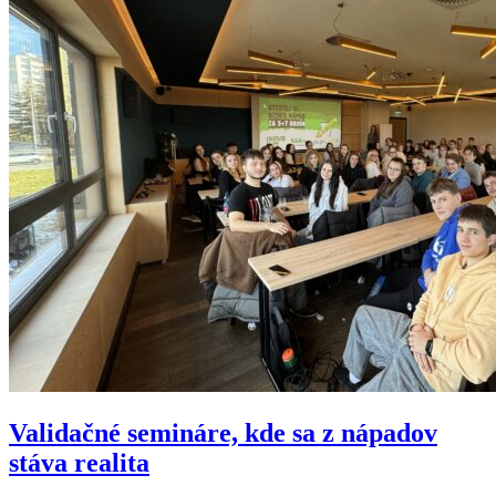
Validačné semináre, kde sa z nápadov
stáva realita