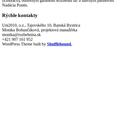
(Embraco), odborným garantom Rozbehni sa! a hlavným partnerom
Nadácia Pontis.
Rýchle kontakty
Uni2010, o.z., Tajovského 10, Banská Bystrica
Monika Bohunčáková, projektová manažérka
monika@rozbehnisa.sk
+421 907 161 952
WordPress Theme built by
Shufflehound
.