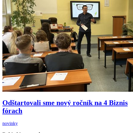
Odštartovali sme nový ročník na 4 Biznis
fórach
novinky