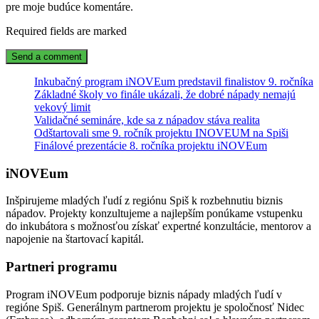
pre moje budúce komentáre.
Required fields are marked
Inkubačný program iNOVEum predstavil finalistov 9. ročníka
Základné školy vo finále ukázali, že dobré nápady nemajú
vekový limit
Validačné semináre, kde sa z nápadov stáva realita
Odštartovali sme 9. ročník projektu INOVEUM na Spiši
Finálové prezentácie 8. ročníka projektu iNOVEum
iNOVEum
Inšpirujeme mladých ľudí z regiónu Spiš k rozbehnutiu biznis
nápadov. Projekty konzultujeme a najlepším ponúkame vstupenku
do inkubátora s možnosťou získať expertné konzultácie, mentorov a
napojenie na štartovací kapitál.
Partneri programu
Program iNOVEum podporuje biznis nápady mladých ľudí v
regióne Spiš. Generálnym partnerom projektu je spoločnosť Nidec