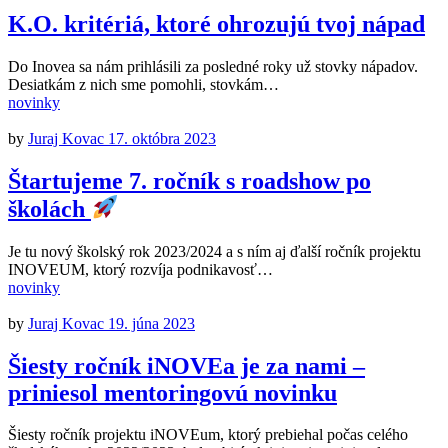
K.O. kritériá, ktoré ohrozujú tvoj nápad
Do Inovea sa nám prihlásili za posledné roky už stovky nápadov.
Desiatkám z nich sme pomohli, stovkám…
novinky
by
Juraj Kovac
17. októbra 2023
Štartujeme 7. ročník s roadshow po
školách
Je tu nový školský rok 2023/2024 a s ním aj ďalší ročník projektu
INOVEUM, ktorý rozvíja podnikavosť…
novinky
by
Juraj Kovac
19. júna 2023
Šiesty ročník iNOVEa je za nami –
priniesol mentoringovú novinku
Šiesty ročník projektu iNOVEum, ktorý prebiehal počas celého