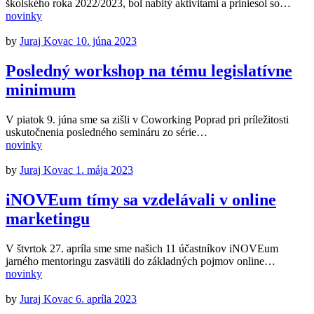
školského roka 2022/2023, bol nabitý aktivitami a priniesol so…
novinky
by
Juraj Kovac
10. júna 2023
Posledný workshop na tému legislatívne
minimum
V piatok 9. júna sme sa zišli v Coworking Poprad pri príležitosti
uskutočnenia posledného semináru zo série…
novinky
by
Juraj Kovac
1. mája 2023
iNOVEum tímy sa vzdelávali v online
marketingu
V štvrtok 27. apríla sme sme našich 11 účastníkov iNOVEum
jarného mentoringu zasvätili do základných pojmov online…
novinky
by
Juraj Kovac
6. apríla 2023