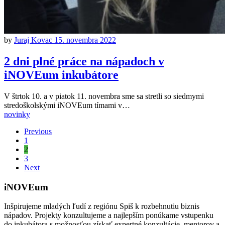
by
Juraj Kovac
15. novembra 2022
2 dni plné práce na nápadoch v
iNOVEum inkubátore
V štrtok 10. a v piatok 11. novembra sme sa stretli so siedmymi
stredoškolskými iNOVEum tímami v…
novinky
Previous
1
2
3
Next
iNOVEum
Inšpirujeme mladých ľudí z regiónu Spiš k rozbehnutiu biznis
nápadov. Projekty konzultujeme a najlepším ponúkame vstupenku
do inkubátora s možnosťou získať expertné konzultácie, mentorov a