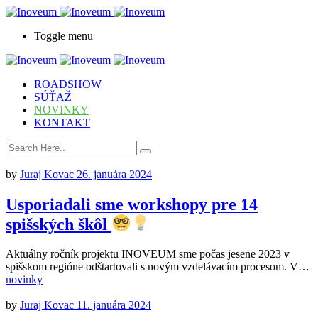
Toggle menu
ROADSHOW
SÚŤAŽ
NOVINKY
KONTAKT
by
Juraj Kovac
26. januára 2024
Usporiadali sme workshopy pre 14
spišských škôl
Aktuálny ročník projektu INOVEUM sme počas jesene 2023 v
spišskom regióne odštartovali s novým vzdelávacím procesom. V…
novinky
by
Juraj Kovac
11. januára 2024